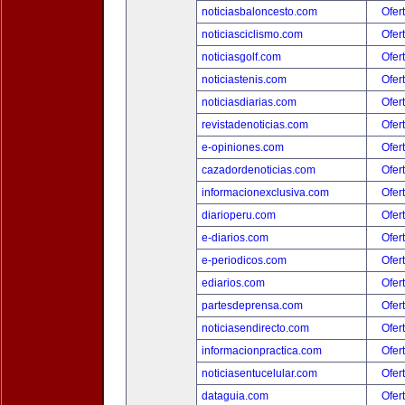
noticiasbaloncesto.com
Ofer
noticiasciclismo.com
Ofer
noticiasgolf.com
Ofer
noticiastenis.com
Ofer
noticiasdiarias.com
Ofer
revistadenoticias.com
Ofer
e-opiniones.com
Ofer
cazadordenoticias.com
Ofer
informacionexclusiva.com
Ofer
diarioperu.com
Ofer
e-diarios.com
Ofer
e-periodicos.com
Ofer
ediarios.com
Ofer
partesdeprensa.com
Ofer
noticiasendirecto.com
Ofer
informacionpractica.com
Ofer
noticiasentucelular.com
Ofer
dataguia.com
Ofer