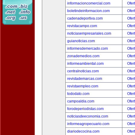
informacioncomercial.com
Ofer
boletindeinformacion.com
Ofer
cadenadeportiva.com
Ofer
revistacampo.com
Ofer
noticiasempresariales.com
Ofer
guianoticias.com
Ofer
informesdemercado.com
Ofer
zonademedios.com
Ofer
informeambiental.com
Ofer
centralnoticias.com
Ofer
revistademarcas.com
Ofer
revistaempleo.com
Ofer
tododato.com
Ofer
campoaldia.com
Ofer
forodeperiodistas.com
Ofer
noticiasdeeconomia.com
Ofer
informeagropecuario.com
Ofer
diariodecocina.com
Ofer