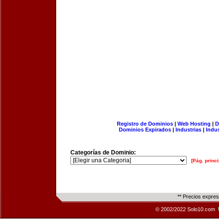
Registro de Dominios
|
Web Hosting
|
D
Dominios Expirados
|
Industrias
|
Indu
Categorías de Dominio:
[Pág. princi
** Precios expre
© 2002/2022 Solo10.com