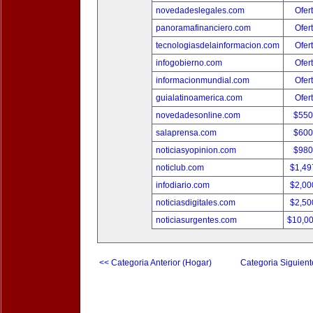
novedadeslegales.com
Ofer
panoramafinanciero.com
Ofer
tecnologiasdelainformacion.com
Ofer
infogobierno.com
Ofer
informacionmundial.com
Ofer
guialatinoamerica.com
Ofer
novedadesonline.com
$550
salaprensa.com
$600
noticiasyopinion.com
$980
noticlub.com
$1,49
infodiario.com
$2,00
noticiasdigitales.com
$2,50
noticiasurgentes.com
$10,0
<< Categoria Anterior (Hogar)
Categoria Siguient