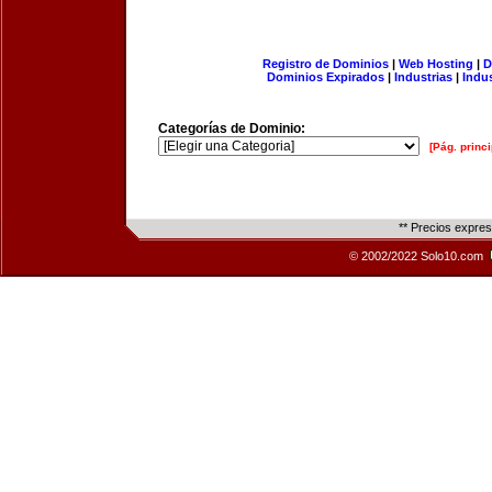
Registro de Dominios
|
Web Hosting
|
D
Dominios Expirados
|
Industrias
|
Indu
Categorías de Dominio:
[Pág. princi
** Precios expre
© 2002/2022 Solo10.com