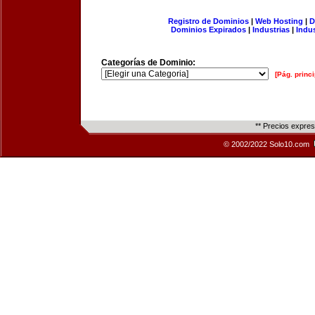
Registro de Dominios
|
Web Hosting
|
D
Dominios Expirados
|
Industrias
|
Indu
Categorías de Dominio:
[Pág. princi
** Precios expre
© 2002/2022 Solo10.com