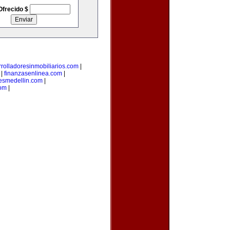
Ofrecido $
rolladoresinmobiliarios.com
|
|
finanzasenlinea.com
|
esmedellin.com
|
com
|