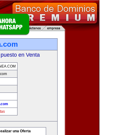
a.com
 puesto en Venta
NEA.COM
.com
a.com
tas
ealizar una Oferta