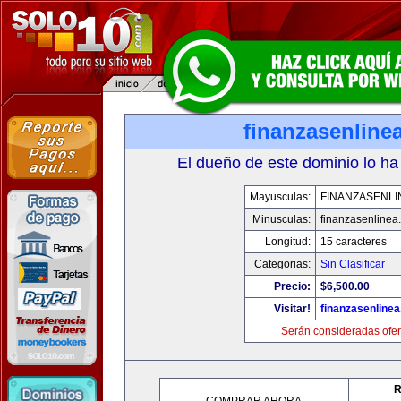
finanzasenline
El dueño de este dominio lo ha
Mayusculas:
FINANZASENLI
Minusculas:
finanzasenlinea
Longitud:
15 caracteres
Categorias:
Sin Clasificar
Precio:
$6,500.00
Visitar!
finanzasenline
Serán consideradas ofer
R