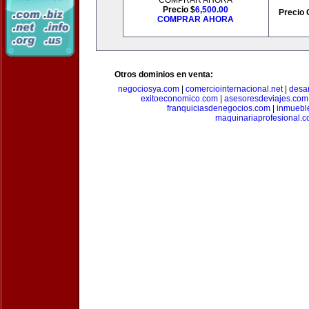
COMPRAR AHORA
Precio $
6,500.00
Precio 
COMPRAR AHORA
Otros dominios en venta:
negociosya.com
|
comerciointernacional.net
|
desar
exitoeconomico.com
|
asesoresdeviajes.com
franquiciasdenegocios.com
|
inmuebl
maquinariaprofesional.