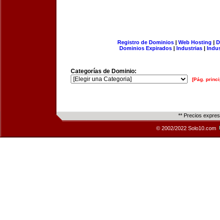
Registro de Dominios
|
Web Hosting
|
D
Dominios Expirados
|
Industrias
|
Indu
Categorías de Dominio:
[Pág. princi
** Precios expre
© 2002/2022 Solo10.com