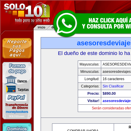
asesoresdeviaj
El dueño de este dominio lo ha
Mayusculas:
ASESORESDEVI
Minusculas:
asesoresdeviaje
Longitud:
16 caracteres
Categorias:
Sin Clasificar
Precio:
$890.00
Visitar!
asesoresdeviaj
Serán consideradas ofer
R