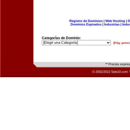
Registro de Dominios
|
Web Hosting
|
D
Dominios Expirados
|
Industrias
|
Indu
Categorías de Dominio:
[Pág. princi
** Precios expre
© 2002/2022 Solo10.com