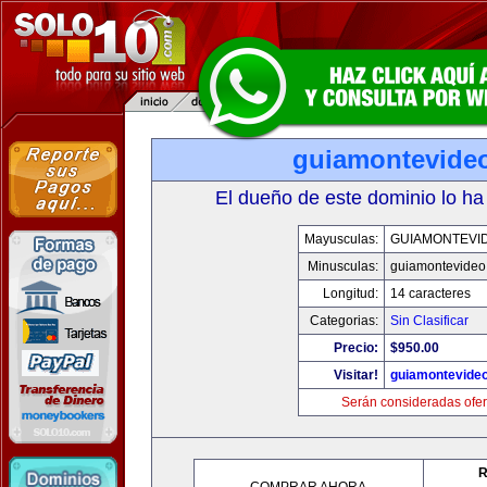
guiamontevide
El dueño de este dominio lo ha
Mayusculas:
GUIAMONTEVI
Minusculas:
guiamontevideo
Longitud:
14 caracteres
Categorias:
Sin Clasificar
Precio:
$950.00
Visitar!
guiamontevide
Serán consideradas ofer
R