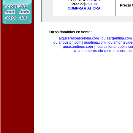
COMPRAR AHORA
Precio $
950.00
Precio 
COMPRAR AHORA
Otros dominios en venta:
alquileresbarcelona.com
|
guiaargentina.com
guiahouston.com
|
guialima.com
|
guiamontevide
guiasandiego.com
|
hotelesflorianopolis.c
circuloempresario.com
|
repuestosi