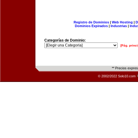
Registro de Dominios
|
Web Hosting
|
D
Dominios Expirados
|
Industrias
|
Indu
Categorías de Dominio:
[Pág. princi
** Precios expre
© 2002/2022 Solo10.com