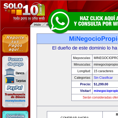
MiNegocioProp
El dueño de este dominio lo ha
Mayusculas:
MINEGOCIOPRO
Minusculas:
minegociopropi
Longitud:
15 caracteres
Categorias:
Sin Clasificar
Precio:
$1,299.00
Visitar!
minegociopropi
Serán consideradas ofer
R