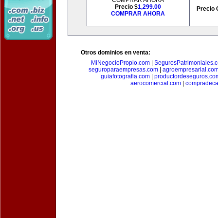
COMPRAR AHORA
Precio $
1,299.00
Precio 
COMPRAR AHORA
Otros dominios en venta:
MiNegocioPropio.com
|
SegurosPatrimoniales.
seguroparaempresas.com
|
agroempresarial.co
guiafotografia.com
|
productordeseguros.co
aerocomercial.com
|
compradec