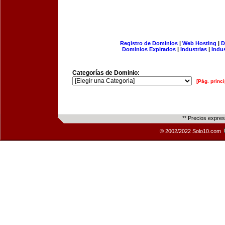
Registro de Dominios
|
Web Hosting
|
D
Dominios Expirados
|
Industrias
|
Indu
Categorías de Dominio:
[Pág. princi
** Precios expre
© 2002/2022 Solo10.com