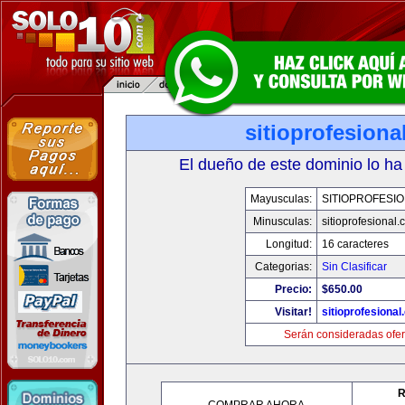
sitioprofesiona
El dueño de este dominio lo ha
Mayusculas:
SITIOPROFESI
Minusculas:
sitioprofesional
Longitud:
16 caracteres
Categorias:
Sin Clasificar
Precio:
$650.00
Visitar!
sitioprofesiona
Serán consideradas ofer
R