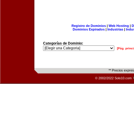
Registro de Dominios
|
Web Hosting
|
D
Dominios Expirados
|
Industrias
|
Indu
Categorías de Dominio:
[Pág. princi
** Precios expre
© 2002/2022 Solo10.com