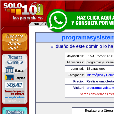
programasysiste
El dueño de este dominio lo ha
Mayusculas:
PROGRAMASYSIS
Minusculas:
programasysistema
Longitud:
18 caracteres
Categorias:
InformÃ¡tica y Com
Precio:
Realizar una oferta
Visitar!
programasysiste
Serán consideradas ofer
Realizar una Oferta