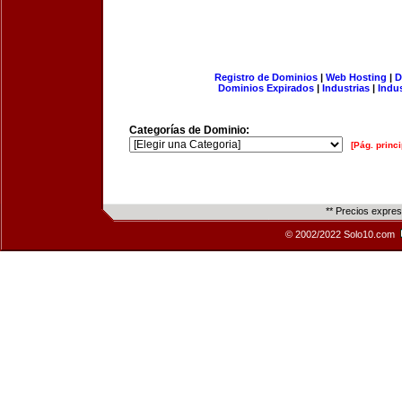
Registro de Dominios
|
Web Hosting
|
D
Dominios Expirados
|
Industrias
|
Indu
Categorías de Dominio:
[Pág. princi
** Precios expre
© 2002/2022 Solo10.com