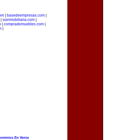
com
|
basedeempresas.com
|
|
suinmobiliaria.com
|
m
|
comprademuebles.com
|
m
|
ominios En Venta