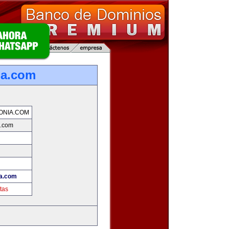
ia.com
ONIA.COM
a.com
ia.com
tas