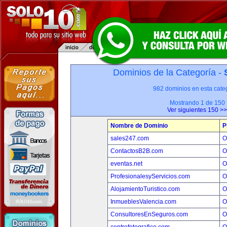
Dominios de la Categoría -
982 dominios en esta categ
Mostrando 1 de 150
Ver siguientes 150 >>
Nombre de Dominio
P
sales247.com
O
ContactosB2B.com
O
eventas.net
O
ProfesionalesyServicios.com
O
AlojamientoTuristico.com
O
InmueblesValencia.com
O
ConsultoresEnSeguros.com
O